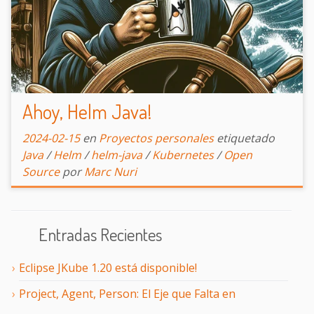
Ahoy, Helm Java!
2024-02-15
en
Proyectos personales
etiquetado
Java
/
Helm
/
helm-java
/
Kubernetes
/
Open
Source
por
Marc Nuri
Entradas Recientes
Eclipse JKube 1.20 está disponible!
Project, Agent, Person: El Eje que Falta en