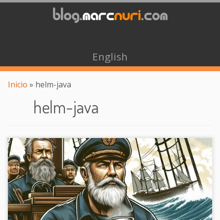
English
Inicio
»
helm-java
helm-java