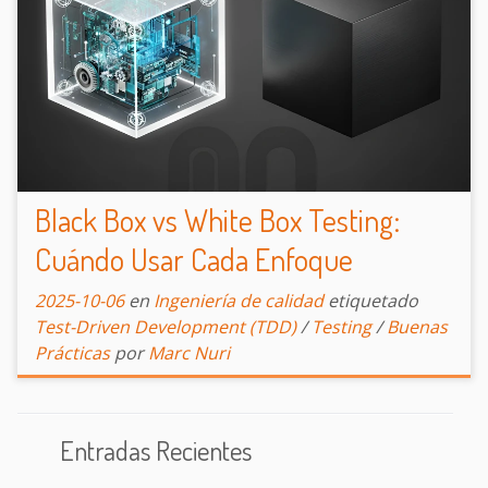
Black Box vs White Box Testing:
Cuándo Usar Cada Enfoque
2025-10-06
en
Ingeniería de calidad
etiquetado
Test-Driven Development (TDD)
/
Testing
/
Buenas
Prácticas
por
Marc Nuri
Entradas Recientes