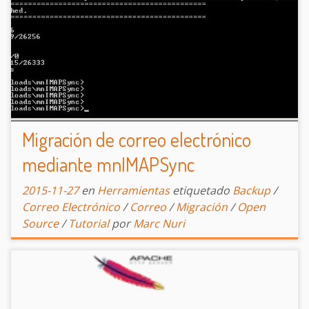
Migración de correo electrónico
mediante mnIMAPSync
2015-11-27
en
Herramientas
etiquetado
Backup
/
Correo Electrónico
/
Correo
/
Migración
/
Open
Source
/
Tutorial
por
Marc Nuri