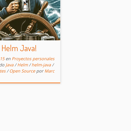
 Helm Java!
-15
en
Proyectos personales
ado
Java
/
Helm
/
helm-java
/
tes
/
Open Source
por
Marc