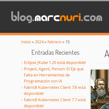
Inicio
»
2024
»
febrero
»
15
A
Entradas Recientes
Eclipse JKube 1.20 está disponible!
Project, Agent, Person: El Eje que
Falta en Herramientas de
Programación con IA
Fabric8 Kubernetes Client 7.8 está
disponible!
Fabric8 Kubernetes Client 7.7 está
disponible!