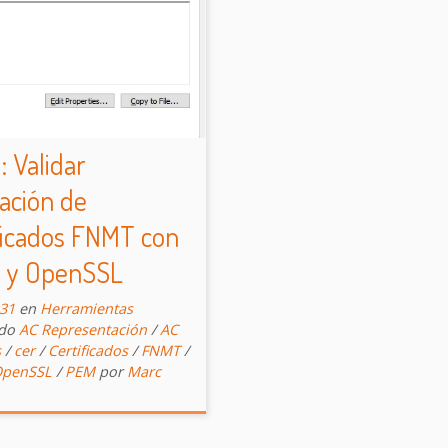
 Validar
ación de
ficados FNMT con
 y OpenSSL
-31
en
Herramientas
ado
AC Representación
/
AC
s
/
cer
/
Certificados
/
FNMT
/
penSSL
/
PEM
por
Marc