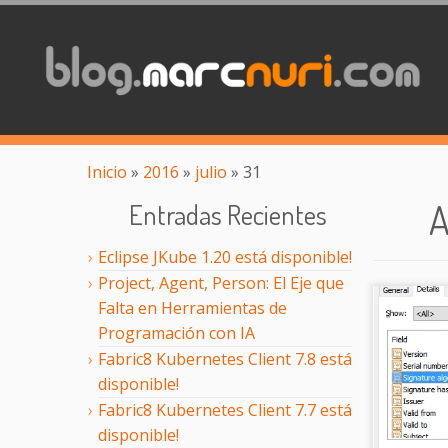
Inicio
»
2016
»
julio
»
31
A
Entradas Recientes
Eclipse JKube 1.20 está disponible!
Project, Agent, Person: El Eje que
Falta en Herramientas de
Programación con IA
Fabric8 Kubernetes Client 7.8 está
disponible!
Fabric8 Kubernetes Client 7.7 está
disponible!