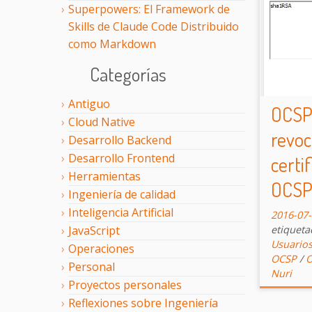
Superpowers: El Framework de
Skills de Claude Code Distribuido
como Markdown
Categorías
Antiguo
OCSP:
Cloud Native
revoc
Desarrollo Backend
Desarrollo Frontend
certi
Herramientas
OCSP
Ingeniería de calidad
Inteligencia Artificial
2016-07
etiquet
JavaScript
Usuario
Operaciones
OCSP
/
O
Personal
Nuri
Proyectos personales
Reflexiones sobre Ingeniería