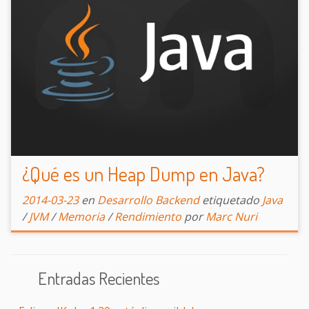
¿Qué es un Heap Dump en Java?
2014-03-23
en
Desarrollo Backend
etiquetado
Java
/
JVM
/
Memoria
/
Rendimiento
por
Marc Nuri
Entradas Recientes