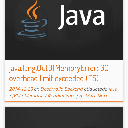
java.lang.OutOfMemoryError: GC
overhead limit exceeded (ES)
2014-12-20
en
Desarrollo Backend
etiquetado
Java
/
JVM
/
Memoria
/
Rendimiento
por
Marc Nuri