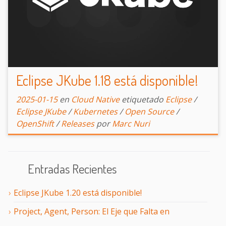
Eclipse JKube 1.18 está disponible!
2025-01-15
en
Cloud Native
etiquetado
Eclipse
/
Eclipse JKube
/
Kubernetes
/
Open Source
/
OpenShift
/
Releases
por
Marc Nuri
Entradas Recientes
Eclipse JKube 1.20 está disponible!
Project, Agent, Person: El Eje que Falta en