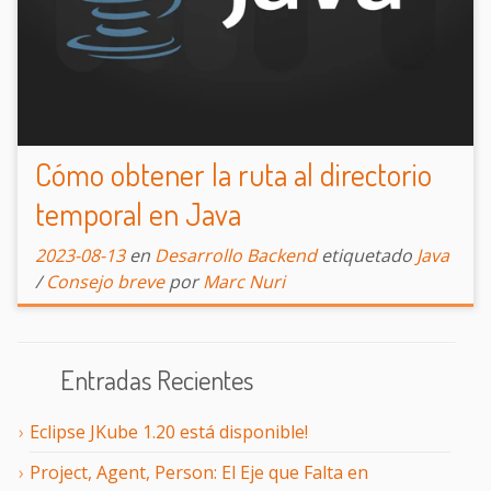
Cómo obtener la ruta al directorio
temporal en Java
2023-08-13
en
Desarrollo Backend
etiquetado
Java
/
Consejo breve
por
Marc Nuri
Entradas Recientes
Eclipse JKube 1.20 está disponible!
Project, Agent, Person: El Eje que Falta en