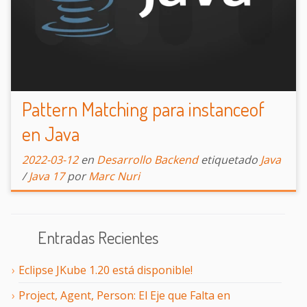
Pattern Matching para instanceof
en Java
2022-03-12
en
Desarrollo Backend
etiquetado
Java
/
Java 17
por
Marc Nuri
Entradas Recientes
Eclipse JKube 1.20 está disponible!
Project, Agent, Person: El Eje que Falta en