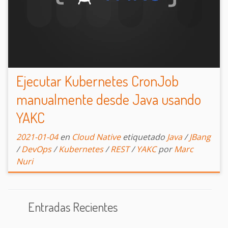
Ejecutar Kubernetes CronJob
manualmente desde Java usando
YAKC
2021-01-04
en
Cloud Native
etiquetado
Java
/
JBang
/
DevOps
/
Kubernetes
/
REST
/
YAKC
por
Marc
Nuri
Entradas Recientes