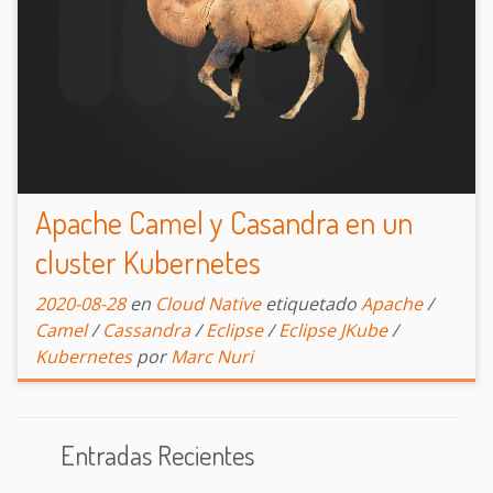
Apache Camel y Casandra en un
cluster Kubernetes
2020-08-28
en
Cloud Native
etiquetado
Apache
/
Camel
/
Cassandra
/
Eclipse
/
Eclipse JKube
/
Kubernetes
por
Marc Nuri
Entradas Recientes