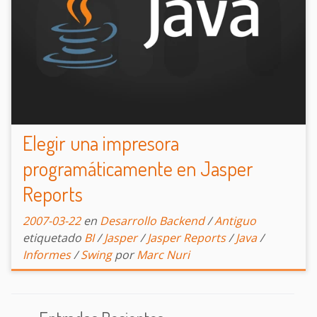
Elegir una impresora
programáticamente en Jasper
Reports
2007-03-22
en
Desarrollo Backend
/
Antiguo
etiquetado
BI
/
Jasper
/
Jasper Reports
/
Java
/
Informes
/
Swing
por
Marc Nuri